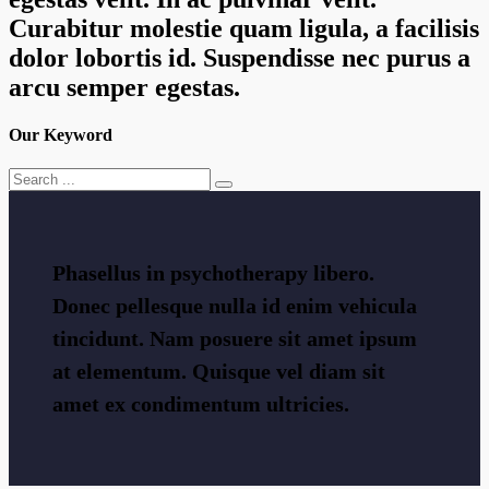
Curabitur molestie quam ligula, a facilisis
dolor lobortis id. Suspendisse nec purus a
arcu semper egestas.
Our Keyword
Phasellus in
psychotherapy
libero.
Donec pellesque nulla id enim vehicula
tincidunt. Nam posuere sit amet ipsum
at
elementum
. Quisque vel diam sit
amet ex condimentum ultricies.